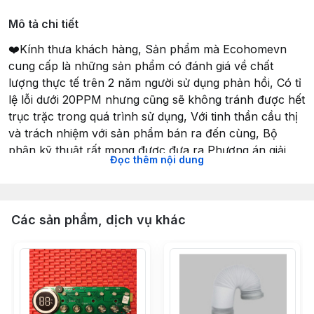
Mô tả chi tiết
❤️Kính thưa khách hàng, Sản phẩm mà Ecohomevn
cung cấp là những sản phẩm có đánh giá về chất
lượng thực tế trên 2 năm người sử dụng phản hồi, Có tỉ
lệ lỗi dưới 20PPM nhưng cũng sẽ không tránh được hết
trục trặc trong quá trình sử dụng, Với tinh thần cầu thị
và trách nhiệm với sản phẩm bán ra đến cùng, Bộ
phận kỹ thuật rất mong được đưa ra Phương án giải
Đọc thêm nội dung
quyết khắc phục có lợi nhất cho khách hàng ạ!
Model: HT-7188
Chức năng: Tước/Cắt tỉa/Bấm
Các sản phẩm, dịch vụ khác
Chất liệu đầu kìm: Thép kết cấu carbon Q235
Cổng uốn: 8P/6P
Kích thước gói hàng: 215X95X25mm
Trọng lượng tịnh: 282g
Tổng Trọng Lượng: 324g