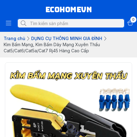
ECOHOMEVN
0
Trang chủ
DỤNG CỤ THÔNG MINH GIA ĐÌNH
Kìm Bấm Mạng, Kìm Bấm Dây Mạng Xuyên Thấu
Cat5/Cat6/Cat5a/Cat7 Rj45 Hàng Cao Cấp