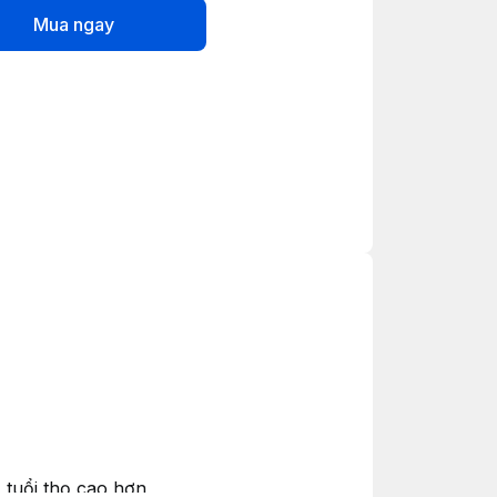
Mua ngay
. tuổi thọ cao hơn