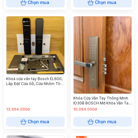
Chọn mua
Chọn mua
Khoá cửa vân tay Bosch EL600,
Lắp Đặt Cửa Gỗ, Cửa Nhôm Thuỷ
Lực, Bảo Hành 1 Năm
Khóa Cửa Vân Tay Thông Minh
ID30B BOSCH Mở Khóa Vân Tay,
Thẻ Từ, Chìa Cơ, Mật Khẩu, Cảm
13.694.000đ
10.094.000đ
Ứng Cửa Gỗ, Nhôm
Chọn mua
Chọn mua