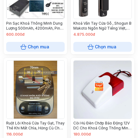
Pin Sạc Khoá Thông Minh Dung
Khoá Vân Tay Cửa Gỗ , Shogun B
Lượng 500mAh, 4200mAh, Pin
Makoto Ngôn Ngữ Tiếng Việt,
Khoá Vân Tay, Pin Khoá Điện Tử
Lắp Đặt Tận Nơi, Bảo Hành 1
600.000đ
4.875.000đ
Năm
Chọn mua
Chọn mua
Ruột Lõi Khoá Cửa Tay Gạt, Thay
Còi Hú Đèn Chớp Báo Động 12V
Thế Khi Mất Chìa, Hỏng Củ Cho
DC Cho Khoá Cổng Thông Minh
Chủ Nhà Nhiều Chìa Hơn Kích
Tuya
116.000đ
180.000đ
Thước 70mm