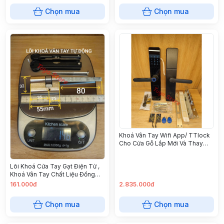
Vuông
Chọn mua
Chọn mua
Khoá Vân Tay Wifi App/ TTlock
Cho Cửa Gỗ Lắp Mới Và Thay
Thế, Hướng Dẫn Lắp Đặt, Lắp
Đặt Tận Nơi bảo Hành 1 Năm
Lõi Khoá Cửa Tay Gạt Điện Tử ,
Khoá Vân Tay Chất Liệu Đồng
Cao Cấp ( Loại Chìa Phay ) Bảo
161.000đ
2.835.000đ
Hành 1 Năm
Chọn mua
Chọn mua