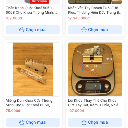
Thân Khoá, Ruột Khoá 5050,
Khóa Vân Tay Bosch FU6, FU6
6068 Cho Khoá Thông Minh,
Plus, Thương Hiệu Đức Trang Bị
Khoá Vân Tay Cửa Nhôm, Cửa
Nhiều Tính Năng Bảo Mật
162.000đ
12.345.000đ
Gỗ
Chọn mua
Chọn mua
Miệng Đón Khóa Cửa Thông
Lõi Khóa Thay Thế Cho Khóa
Minh Cho Ruột Khoá 6068,
Cửa Tay Gạt, Kèm 8 Chìa, Nhiều
5050, 3585 Cửa Nhôm Và Cửa
Mẫu Cho Khách Lựa Chọn, Khóa
75.000đ
137.000đ
Gỗ
2 Bên (Bằng Đồng)
Chọn mua
Chọn mua