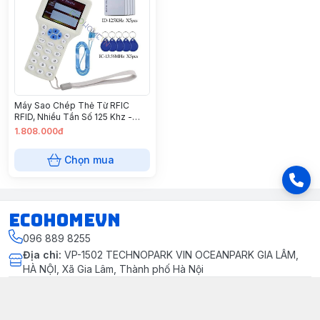
Máy Sao Chép Thẻ Từ RFIC
RFID, Nhiều Tần Số 125 Khz -
13.56 Mhz Chép Thẻ Thang Máy
1.808.000đ
Thẻ Xe Thẻ Khoá Vân Tay
Chọn mua
ECOHOMEVN
096 889 8255
Địa chỉ
:
VP-1502 TECHNOPARK VIN OCEANPARK GIA LÂM,
HÀ NỘI, Xã Gia Lâm, Thành phố Hà Nội
Thông tin liên hệ
096 889 8255