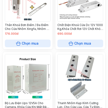
Thân Khoá Đơn Điểm / Đa Điểm
Chốt Điện Khoá Cửa Dc 12V 1000
Cho Cửa Nhôm Xingfa, Nhôm Hệ
Kg,Khóa Chốt Rơi 12V Chốt Khóa
55, Ruột Khoá 85x35, 85x30
Điện Từ Gắn Cửa Gỗ, Nhôm,
176.000đ
690.000đ
Nhựa, Khóa Thường Mở
Chọn mua
Chọn mua
Bộ Lưu Điện Ups 12V5A Cho
Thanh Nhôm Kẹp Kính Cường
Camera, Khóa Cửa Khi Mất Đện (
Lực, Cho Cửa Lùa, Cửa Tự Động,