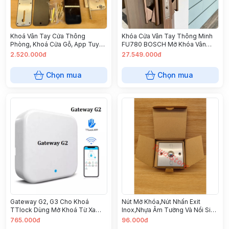
Khoá Vân Tay Cửa Thông
Khóa Cửa Vân Tay Thông Minh
Phòng, Khoá Cửa Gỗ, App Tuya
FU780 BOSCH Mở Khóa Vân
Wifi, TTlock Hành 12 Tháng
Tay, Thẻ Từ, Chìa Cơ, Mật Khẩu,
2.520.000đ
27.549.000đ
Cảm Ứng Cửa Gỗ, Nhôm
Chọn mua
Chọn mua
Gateway G2, G3 Cho Khoá
Nút Mở Khóa,Nút Nhấn Exit
TTlock Dùng Mở Khoá Từ Xa
Inox,Nhựa Âm Tường Và Nổi Siêu
Băng Điện Thoại Qua Internet,
Nhạy Sử Dụng Cho Việc Kiểm
765.000đ
96.000đ
Bluetooth 4.0
Soát Cửa Ra Vào Mặt Hình