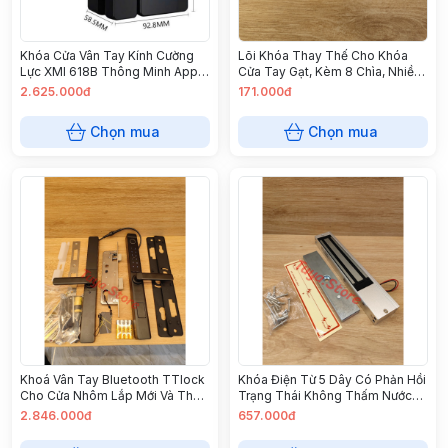
Khóa Cửa Vân Tay Kính Cường
Lõi Khóa Thay Thế Cho Khóa
Lực XMI 618B Thông Minh App
Cửa Tay Gạt, Kèm 8 Chìa, Nhiều
Ttlock Vân Tay, Mật Mã, Thẻ Từ
Mẫu Cho Khách Lựa Chọn, Khóa
2.625.000đ
171.000đ
2 Bên (Bằng Đồng)
Chọn mua
Chọn mua
Khoá Vân Tay Bluetooth TTlock
Khóa Điện Từ 5 Dây Có Phản Hồi
Cho Cửa Nhôm Lắp Mới Và Thay
Trạng Thái Không Thấm Nước
Thế, Hướng Dẫn Lắp Đặt, Lắp
Dc 12V 280 Kg - Bh 12 Tháng
2.846.000đ
657.000đ
Đặt Tận Nơi bảo Hành 1 Năm