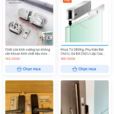
Chốt cửa kính cường lực không
Khoá Từ 280Kg, Phụ Kiện Bát
cần khoan kính chất liệu inox
Chữ U, Gá Đỡ Chữ U Lắp Cửa
304
Kính Cho Khoá Từ 280Kg
143.000đ
189.000đ
Chọn mua
Chọn mua