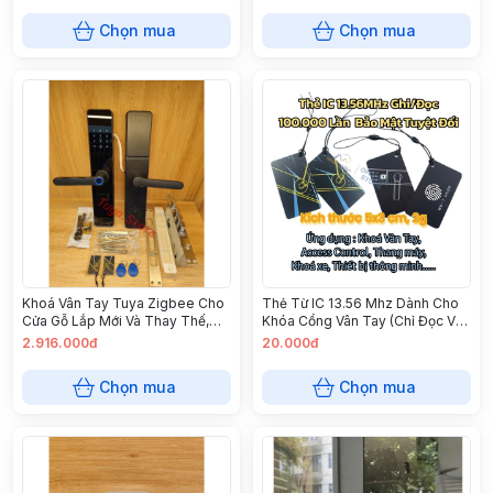
Chọn mua
Chọn mua
Khoá Vân Tay Tuya Zigbee Cho
Thẻ Từ IC 13.56 Mhz Dành Cho
Cửa Gỗ Lắp Mới Và Thay Thế,
Khóa Cổng Vân Tay (Chỉ Đọc Và
Hướng Dẫn Lắp Đặt, Lắp Đặt Tận
Ghi)
2.916.000đ
20.000đ
Nơi bảo Hành 1 Năm
Chọn mua
Chọn mua