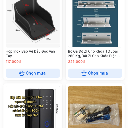
Hộp Inox Bảo Vệ Đầu Đọc Vân
Bộ Gá Đỡ Zl Cho Khóa Từ Loại
Tay
280 Kg, Bát Zl Cho Khóa Điện
Từ, Khóa Từ, Khóa Nam Châm
117.000đ
225.000đ
12V Lực Hút 280Kg
Chọn mua
Chọn mua