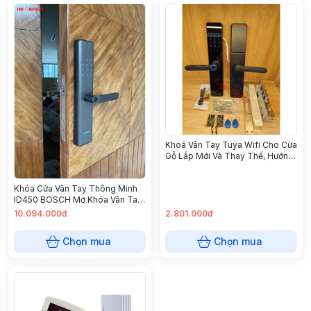
Khoá Vân Tay Tuya Wifi Cho Cửa
Gỗ Lắp Mới Và Thay Thế, Hướng
Dẫn Lắp Đặt, Lắp Đặt Tận Nơi
bảo Hành 1 Năm
Khóa Cửa Vân Tay Thông Minh
ID450 BOSCH Mở Khóa Vân Tay,
Thẻ Từ, Chìa Cơ, Mật Khẩu, Cảm
10.094.000đ
2.801.000đ
Ứng Cửa Gỗ, Nhôm
Chọn mua
Chọn mua