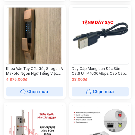
Khoá Vân Tay Cửa Gỗ , Shogun A
Dây Cáp Mạng Lan Đúc Sẵn
Makoto Ngôn Ngữ Tiếng Việt,
Cat6 UTP 1000Mbps Cao Cấp
Lắp Đặt Tận Nơi, Bảo Hành 1
UGREEN NW102
4.875.000đ
38.000đ
Năm
Chọn mua
Chọn mua