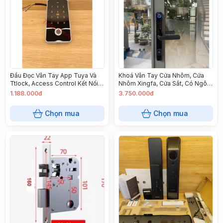
Đầu Đọc Vân Tay App Tuya Và
Khoá Vân Tay Cửa Nhôm, Cửa
Ttlock, Access Control Kết Nối
Nhôm Xingfa, Cửa Sắt, Có Ngôn
Bluetooth - Kiểm Soát Ra Vào
Ngữ Tiếng Việt, Bảo Hành 1 Năm
1.188.000đ
3.750.000đ
Bằng Vân Tay, Thẻ Từ, Pass,App
Chọn mua
Chọn mua