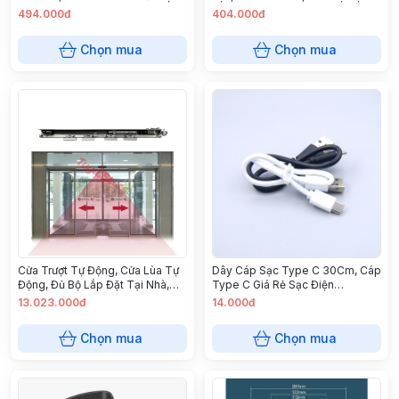
Chưa Có Acquy )
Không Cần Khoan, Hợp Kim
494.000đ
404.000đ
Nhôm Dầy Dặn
Chọn mua
Chọn mua
Cửa Trượt Tự Động, Cửa Lùa Tự
Dây Cáp Sạc Type C 30Cm, Cáp
Động, Đủ Bộ Lắp Đặt Tại Nhà,
Type C Giá Rẻ Sạc Điện
Hướng Dẫn Lắp Đặt, Kính Cường
Thoại/Pod (Max 5V2A) - Dài
13.023.000đ
14.000đ
Lực
30cm
Chọn mua
Chọn mua